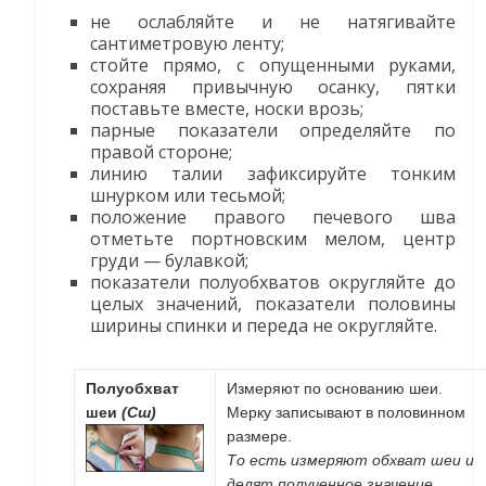
не ослабляйте и не натягивайте
сантиметровую ленту;
стойте прямо, с опущенными руками,
сохраняя привычную осанку, пятки
поставьте вместе, носки врозь;
парные показатели определяйте по
правой стороне;
линию талии зафиксируйте тонким
шнурком или тесьмой;
положение правого печевого шва
отметьте портновским мелом, центр
груди — булавкой;
показатели полуобхватов округляйте до
целых значений, показатели половины
ширины спинки и переда не округляйте.
Полуобхват
Измеряют по основанию шеи.
шеи
(Сш)
Мерку записывают в половинном
размере.
То есть измеряют обхват шеи и
делят полученное значение