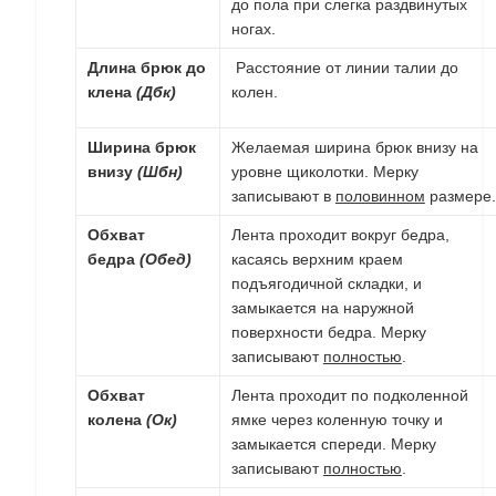
до пола при слегка раздвинутых
ногах.
Длина брюк до
Расстояние от линии талии до
клена
(Дбк)
колен.
Ширина брюк
Желаемая ширина брюк внизу на
внизу
(Шбн)
уровне щиколотки.
Мерку
записывают в
половинном
размере.
Обхват
Лента проходит вокруг бедра,
бедра
(Обед)
касаясь верхним краем
подъягодичной складки, и
замыкается на наружной
поверхности бедра. Мерку
записывают
полностью
.
Обхват
Лента проходит по подколенной
колена
(Ок)
ямке через коленную точку и
замыкается спереди
. Мерку
записывают
полностью
.