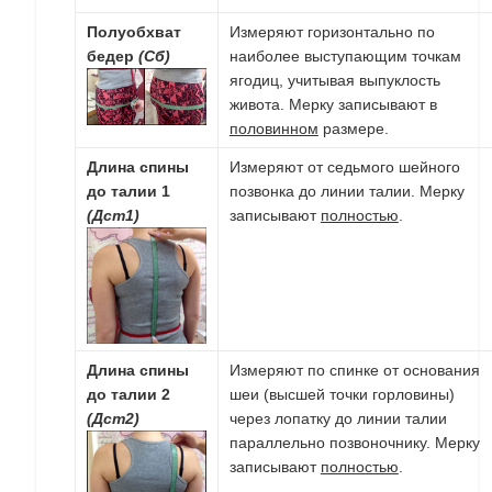
Полуобхват
Измеряют горизонтально по
бедер
(Сб)
наиболее выступающим точкам
ягодиц, учитывая выпуклость
живота. Мерку записывают в
половинном
размере.
Длина спины
Измеряют от седьмого шейного
до талии 1
позвонка до линии талии. Мерку
(Дст1)
записывают
полностью
.
Длина спины
Измеряют по спинке от основания
до талии 2
шеи (высшей точки горловины)
(Дст2)
через лопатку до линии талии
параллельно позвоночнику. Мерку
записывают
полностью
.