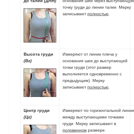
до талии
(Дпт)
основания шеи через выступающу
точку груди до линии талии. Мерку
записывают
полностью
.
Высота груди
Измеряют от линии плеча у
(Вг)
основания шеи до выступающей
точки груди (этот размер
выполняется одновременно с
предыдущим). Мерку
записывают
полностью
.
Центр груди
Измеряют по горизонтальной линии
(Цг)
между выступающими точками
груди. Мерку записывают в
половинном
размере.