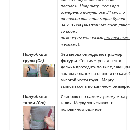
пополам. Например, если при
измерении получилось 34 см, то
итоговое значение мерки будет
34:2=
17см
(аналогично поступаю
со всеми
нижеперечисленными
половинным
мерками).
Полуобхват
Эта мерка определяет размер
груди
(Сг)
фигуры
. Сантиметровая лента
должна проходить по выступающим
частям лопаток на спине и по само
высокой части груди. Мерку
записывают в
половинном
размере.
Полуобхват
Измеряют по самому узкому месту
талии
(Ст)
талии. Мерку записывают в
половинном
размере.