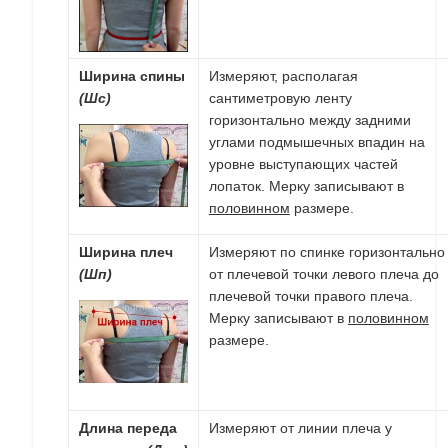
Ширина спины
Измеряют, располагая
(Шс)
сантиметровую ленту
горизонтально между задними
углами подмышечных впадин на
уровне выступающих частей
лопаток. Мерку записывают в
половинном
размере.
Ширина плеч
Измеряют по спинке горизонтально
(Шп)
от плечевой точки левого плеча до
плечевой точки правого плеча.
Мерку записывают в
половинном
размере.
Длина переда
Измеряют от линии плеча у